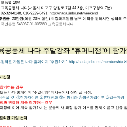
모둠별 10명
교육공동체 나다(서울시 마포구 망원로 7길 44 3층, 마포구청역 7분)
02-324-0148, 010-9229-6491,
http://nada.jinbo.net/weekend
후원금
20만원(회원 20% 할인) ※강좌후원금 납부 예외를 원하시면 상의해 
국민은행 543037-01-005880 교육공동체나다
육공동체 나다 주말강좌 “휴머니잼”에 참
후원회원 가입은 나다 홈페이지 “후원하기”
http://nada.jinbo.net/membership
에
참가신청
 참가하는 경우
또는 나다 홈페이지 “주말강좌” 게시판에서 신청 글 작성.
알려주실 것 ①참가자이름 ②휴대전화 ③신청강좌 ④회원가입여부 ⑤입금자명
과정과 연결해 계속 참가하는 경우
 과정에 이어 계속 참가하시는 분들께 새 과정 참가 여부를 먼저 여쭙고 신규 
후원회원 가입 선택