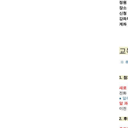
정원
장소
신청
강좌
계좌
교
※ 
1. 
새로
전화 
● 
앞 
이전
2. 