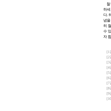
철
하세
다
.
념을
히 
수 
자 
[
[
[
[
[
[
[
[
[
[