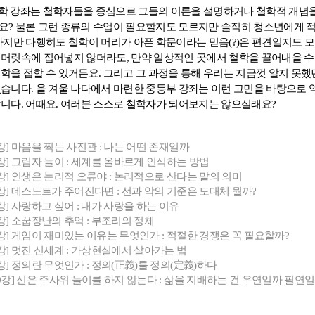
학 강좌는 철학자들을 중심으로 그들의 이론을 설명하거나 철학적 개념
요
?
물론 그런 종류의 수업이 필요할지도 모르지만 솔직히 청소년에게 
하지만 다행히도 철학이 머리가 아픈 학문이라는 믿음
(?)
은 편견일지도 
 머릿속에 집어넣지 않더라도
,
만약 일상적인 곳에서 철학을 끌어내올 
철학을 접할 수 있거든요
.
그리고 그 과정을 통해 우리는 지금껏 알지 못했
있습니다
.
올 겨울 나다에서 마련한 중등부 강좌는 이런 고민을 바탕으로 
합니다
.
어때요
.
여러분 스스로 철학자가 되어보지는 않으실래요
?
1강] 마음을 찍는 사진관 : 나는 어떤 존재일까
2강] 그림자 놀이 : 세계를 올바르게 인식하는 방법
3강] 인생은 논리적 오류야 : 논리적으로 산다는 말의 의미
4강] 데스노트가 주어진다면 : 선과 악의 기준은 도대체 뭘까?
5강] 사랑하고 싶어 : 내가 사랑을 하는 이유
6강] 소꿉장난의 추억 : 부조리의 정체
7강] 게임이 재미있는 이유는 무엇인가 : 적절한 경쟁은 꼭 필요할까?
8강] 멋진 신세계 : 가상현실에서 살아가는 법
9강] 정의란 무엇인가 : 정의(正義)를 정의(定義)하다
10강] 신은 주사위 놀이를 하지 않는다 : 삶을 지배하는 건 우연일까 필연