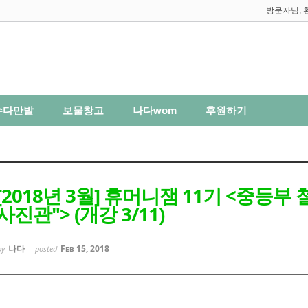
방문자님, 
수다만발
보물창고
나다wom
후원하기
[2018년 3월] 휴머니잼 11기 <중등부
사진관"> (개강 3/11)
나다
Feb 15, 2018
by
posted