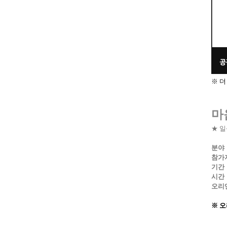
※ 
마
★ 
분야
참가
기간
시간
오리
※
오