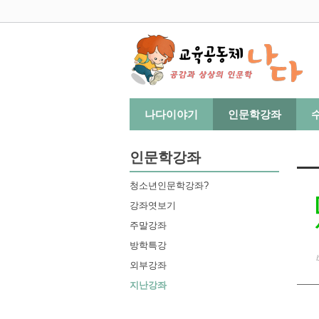
Sketchbook5, 스케치북5
Sketchbook5, 스케치북5
나다이야기
인문학강좌
인문학강좌
청소년인문학강좌?
강좌엿보기
주말강좌
방학특강
외부강좌
지난강좌