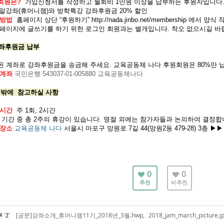
회원은?
가입신청서를 작성하고 월회비 1만원 이상을 납부하는 후원자입니다
주말강좌(휴머니잼)와 방학특강 강좌후원금 20% 할인
 방법
홈페이지 상단 “후원하기”
http://nada.jinbo.net/membership
에서 양식 작
홈페이지에 글쓰기를 하기 위한 로그인 회원과는 별개입니다. 착오 없으시길 바
강좌후원금 납부
된 계좌로 강좌후원금을 송금해 주세요. 교육공동체 나다 후원회원은 80%만 
 계좌
국민은행 543037-01-005880 교육공동체나다
그 밖에 참고하실 사항
 시간
주 1회, 2시간
기간 중 총 2주의 휴강이 있습니다. 명절 외에는 참가자들과 논의하여 결정
 장소
교육공동체 나다
서울시 마포구 망원로 7길 44(망원2동 479-28) 3층 ▶▶
0
0
추천
비추천
부
'
'
[공문]강좌소개_휴머니잼11기_2018년_3월.hwp
,
2018_jam_march_picture.j
2