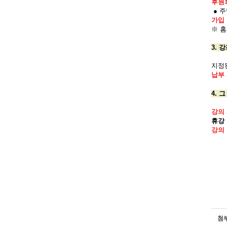
후원
● 
가입
※ 
3. 
지정
납부
4. 
강의
휴강
강의
첨